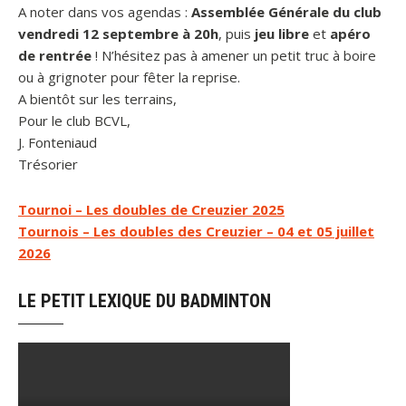
A noter dans vos agendas :
Assemblée Générale du club
vendredi 12 septembre à 20h
, puis
jeu libre
et
apéro
de rentrée
! N’hésitez pas à amener un petit truc à boire
ou à grignoter pour fêter la reprise.
A bientôt sur les terrains,
Pour le club BCVL,
J. Fonteniaud
Trésorier
Navigation
Tournoi – Les doubles de Creuzier 2025
Tournois – Les doubles des Creuzier – 04 et 05 juillet
de
2026
l’article
LE PETIT LEXIQUE DU BADMINTON